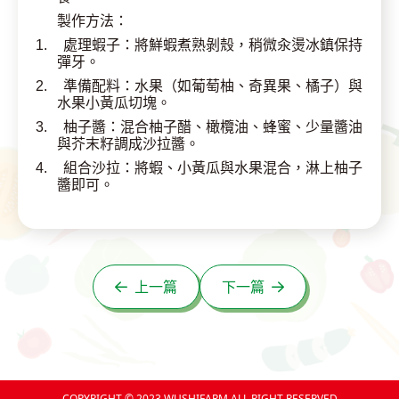
製作方法：
1.
處理蝦子：將鮮蝦煮熟剝殼，稍微汆燙冰鎮保持
彈牙。
2.
準備配料：水果（如葡萄柚、奇異果、橘子）與
水果小黃瓜切塊。
3.
柚子醬：混合柚子醋、橄欖油、蜂蜜、少量醬油
與芥末籽調成沙拉醬。
4.
組合沙拉：將蝦、小黃瓜與水果混合，淋上柚子
醬即可。
上一篇
下一篇
COPYRIGHT © 2023 WUSHIFARM ALL RIGHT RESERVED